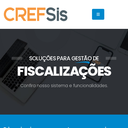
SOLUÇÕES PARA
GESTÃO
DE
FISCALIZAÇÕES
C
o
n
f
i
r
a
n
o
s
s
o
s
i
s
t
e
m
a
e
f
u
n
c
i
o
n
a
l
i
d
a
d
e
s
.